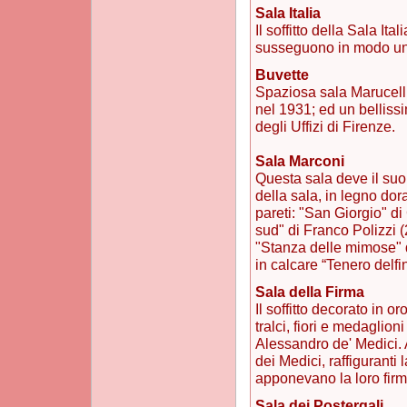
Sala Italia
Il soffitto della Sala It
susseguono in modo uni
Buvette
Spaziosa sala Marucellia
nel 1931; ed un bellis
degli Uffizi di Firenze.
Sala Marconi
Questa sala deve il suo 
della sala, in legno dor
pareti: "San Giorgio" d
sud" di Franco Polizzi 
"Stanza delle mimose" d
in calcare “Tenero delf
Sala della Firma
Il soffitto decorato in or
tralci, fiori e medaglion
Alessandro de' Medici. 
dei Medici, raffiguranti l
apponevano la loro firma
Sala dei Postergali