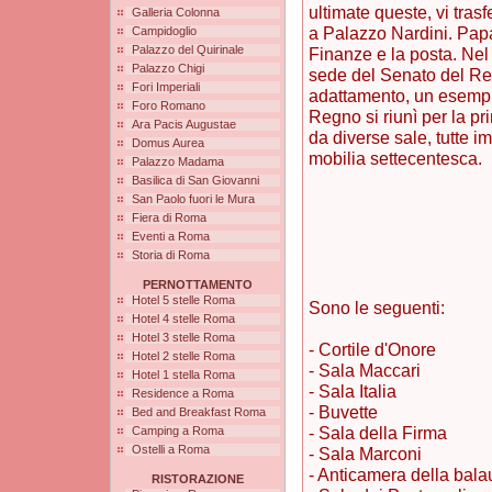
ultimate queste, vi trasf
Galleria Colonna
a Palazzo Nardini. Papa
Campidoglio
Palazzo del Quirinale
Finanze e la posta. Ne
Palazzo Chigi
sede del Senato del Reg
Fori Imperiali
adattamento, un esempio
Foro Romano
Regno si riunì per la 
Ara Pacis Augustae
da diverse sale, tutte imp
Domus Aurea
mobilia settecentesca.
Palazzo Madama
Basilica di San Giovanni
San Paolo fuori le Mura
Fiera di Roma
Eventi a Roma
Storia di Roma
PERNOTTAMENTO
Hotel 5 stelle Roma
Sono le seguenti:
Hotel 4 stelle Roma
Hotel 3 stelle Roma
- Cortile d'Onore
Hotel 2 stelle Roma
- Sala Maccari
Hotel 1 stella Roma
- Sala Italia
Residence a Roma
- Buvette
Bed and Breakfast Roma
- Sala della Firma
Camping a Roma
Ostelli a Roma
- Sala Marconi
- Anticamera della bala
RISTORAZIONE