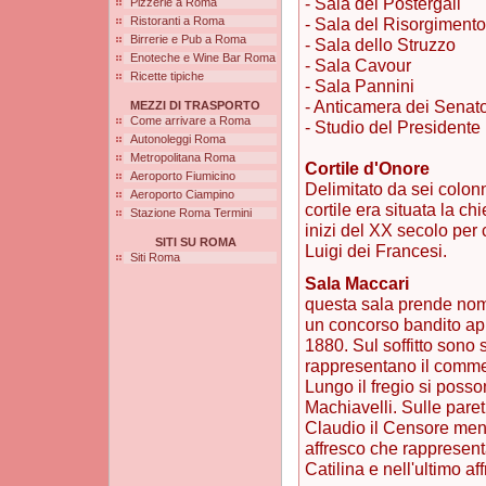
- Sala dei Postergali
Pizzerie a Roma
Ristoranti a Roma
- Sala del Risorgimento
Birrerie e Pub a Roma
- Sala dello Struzzo
Enoteche e Wine Bar Roma
- Sala Cavour
Ricette tipiche
- Sala Pannini
- Anticamera dei Senato
MEZZI DI TRASPORTO
Come arrivare a Roma
- Studio del Presidente
Autonoleggi Roma
Metropolitana Roma
Cortile d'Onore
Aeroporto Fiumicino
Delimitato da sei colon
Aeroporto Ciampino
cortile era situata la c
Stazione Roma Termini
inizi del XX secolo per
SITI SU ROMA
Luigi dei Francesi.
Siti Roma
Sala Maccari
questa sala prende nome
un concorso bandito app
1880. Sul soffitto sono 
rappresentano il commerci
Lungo il fregio si posso
Machiavelli. Sulle paret
Claudio il Censore ment
affresco che rappresent
Catilina e nell'ultimo a