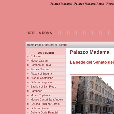
Palazzo Madama - Palazzo Madama Roma - Roma 
HOTEL A ROMA
Home Page
|
Aggiungi ai Preferiti
Palazzo Madama
DA VEDERE
Colosseo
Musei Vaticani
La sede del Senato del
Fontana di Trevi
Piazza Navona
Piazza di Spagna
Arco di Costantino
Galleria Borghese
Basilica di San Pietro
Pantheon
Musei Capitolini
Museo Castel Sant'Angelo
Galleria Palazzo Corsini
Galleria Spada
Galleria Doria Pamphilj