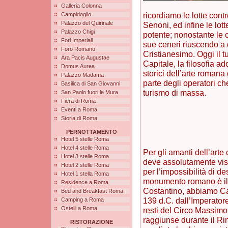
Galleria Colonna
ricordiamo le lotte contro
Campidoglio
Palazzo del Quirinale
Senoni, ed infine le lot
Palazzo Chigi
potente; nonostante le c
Fori Imperiali
sue ceneri riuscendo a 
Foro Romano
Cristianesimo. Oggi il t
Ara Pacis Augustae
Capitale, la filosofia ad
Domus Aurea
storici dell’arte romana
Palazzo Madama
parte degli operatori ch
Basilica di San Giovanni
turismo di massa.
San Paolo fuori le Mura
Fiera di Roma
Eventi a Roma
Storia di Roma
PERNOTTAMENTO
Hotel 5 stelle Roma
Hotel 4 stelle Roma
Per gli amanti dell’arte
Hotel 3 stelle Roma
deve assolutamente vis
Hotel 2 stelle Roma
per l’impossibilità di des
Hotel 1 stella Roma
monumento romano è il C
Residence a Roma
Costantino, abbiamo Ca
Bed and Breakfast Roma
139 d.C. dall’Imperatore
Camping a Roma
Ostelli a Roma
resti del Circo Massimo
raggiunse durante il Ri
RISTORAZIONE