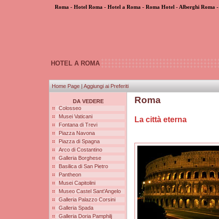
Roma - Hotel Roma - Hotel a Roma - Roma Hotel - Alberghi Roma -
HOTEL A ROMA
Home Page
|
Aggiungi ai Preferiti
Roma
DA VEDERE
Colosseo
Musei Vaticani
La città eterna
Fontana di Trevi
Piazza Navona
Piazza di Spagna
Arco di Costantino
Galleria Borghese
Basilica di San Pietro
Pantheon
Musei Capitolini
Museo Castel Sant'Angelo
Galleria Palazzo Corsini
Galleria Spada
Galleria Doria Pamphilj