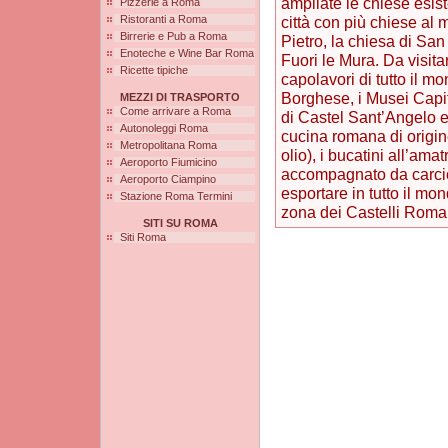
ampliate le chiese esis
Pizzerie a Roma
Ristoranti a Roma
città con più chiese a
Birrerie e Pub a Roma
Pietro, la chiesa di Sa
Enoteche e Wine Bar Roma
Fuori le Mura. Da visita
Ricette tipiche
capolavori di tutto il mo
Borghese, i Musei Capito
MEZZI DI TRASPORTO
Come arrivare a Roma
di Castel Sant’Angelo e
Autonoleggi Roma
cucina romana di origine
Metropolitana Roma
olio), i bucatini all’ama
Aeroporto Fiumicino
accompagnato da carcio
Aeroporto Ciampino
esportare in tutto il mon
Stazione Roma Termini
zona dei Castelli Roma
SITI SU ROMA
Siti Roma