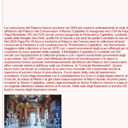
La costruzione del Palazzo Nuovo avvenne nel 1654 per esporre ordinatamente la mole d
all’interno del Palazzo dei Conservatori. Il Museo Capitolino fu inaugurato nel 1734 da Pa
Papa Benedetto XIV nel XVIII secolo venne inaugurata la Pinacoteca Capitolina, costituita d
quella della famiglia Sacchetti, quella Pio di Savoia e più tardi da quella Castellani di vasi an
Nel 1820 Papa Pio VII fece a trasferire al Palazzo dei Conservatori la collezione di busti
conservati al Pantheon e che costituiscono la “Protomoteca Capitolina”, ma l’incremento
maggiore della collezione si ha nel 1870 con i reperti provenienti degli scavi effettuati per l
creazione di nuovi quartieri della capitale. Il Medagliere Capitolino fu costituito nel XIX
secolo con l'acquisizione di collezioni private e con i reperti numismatici provenienti dagli
scavi urbani. Nel 1997 sono stati effettuati dei lavori di ristrutturazione e le opere in
esposizione furono spostate momentaneamente dal Museo del Palazzo dei Conservatori
all’ex centrale elettrica dell'Acea sulla via Ostiense, la “Centrale Montemartini”. Questi
lavori sono serviti per la creazione di un percorso museale che comprende anche la
riapertura di sezioni chiuse in precedenza. Fra le opere della sala del pianterreno
ricordiamo: il sarcofago Amendola con il combattimento tra Greci e Galati datato intorno al
II secolo, la statua di Marte e la già citata statua equestre di Marco Aurelio. Al primo piano
troviamo la Venere Capitolina, statua rappresentante la Venus Pudica in marmo e copia di
un originale ellenistico datata intorno al III secolo. Nella sala degli Imperatori si trovano 65
busti in marmo degli imperatori romani.