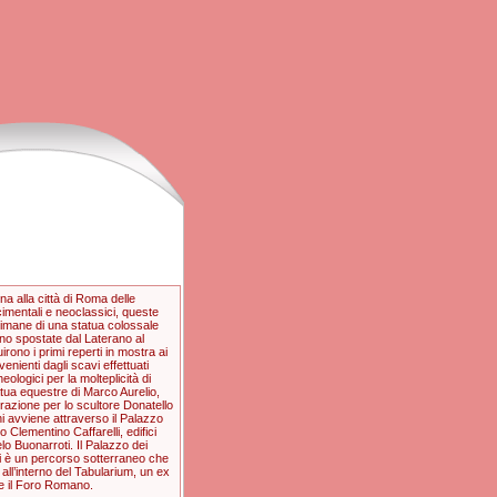
a alla città di Roma delle
cimentali e neoclassici, queste
e rimane di una statua colossale
ono spostate dal Laterano al
rono i primi reperti in mostra ai
enienti dagli scavi effettuati
eologici per la molteplicità di
atua equestre di Marco Aurelio,
pirazione per lo scultore Donatello
ni avviene attraverso il Palazzo
 Clementino Caffarelli, edifici
lo Buonarroti. Il Palazzo dei
vi è un percorso sotterraneo che
ll’interno del Tabularium, un ex
re il Foro Romano.