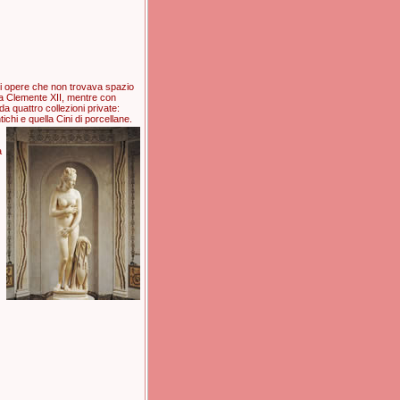
i opere che non trovava spazio
pa Clemente XII, mentre con
a quattro collezioni private:
tichi e quella
Cini di porcellane.
a