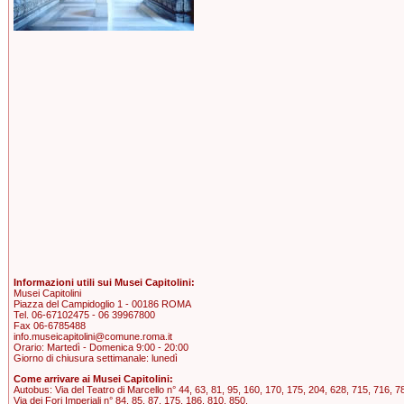
Informazioni utili sui Musei Capitolini:
Musei Capitolini
Piazza del Campidoglio 1 - 00186 ROMA
Tel. 06-67102475 - 06 39967800
Fax 06-6785488
info.museicapitolini@comune.roma.it
Orario: Martedì - Domenica 9:00 - 20:00
Giorno di chiusura settimanale: lunedì
Come arrivare ai Musei Capitolini:
Autobus: Via del Teatro di Marcello n° 44, 63, 81, 95, 160, 170, 175, 204, 628, 715, 716, 7
Via dei Fori Imperiali n° 84, 85, 87, 175, 186, 810, 850.