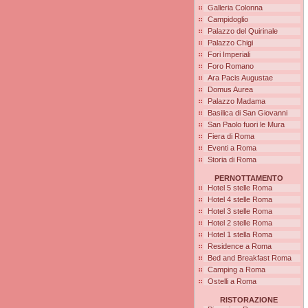
Galleria Colonna
Campidoglio
Palazzo del Quirinale
Palazzo Chigi
Fori Imperiali
Foro Romano
Ara Pacis Augustae
Domus Aurea
Palazzo Madama
Basilica di San Giovanni
San Paolo fuori le Mura
Fiera di Roma
Eventi a Roma
Storia di Roma
PERNOTTAMENTO
Hotel 5 stelle Roma
Hotel 4 stelle Roma
Hotel 3 stelle Roma
Hotel 2 stelle Roma
Hotel 1 stella Roma
Residence a Roma
Bed and Breakfast Roma
Camping a Roma
Ostelli a Roma
RISTORAZIONE