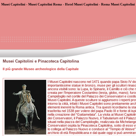
Musei Capitolini - Musei Capitolini Roma - Hotel Musei Capitolini - Roma Musei Capitolini
Musei Capitolini e Pinacoteca Capitolina
Il più grande Museo archeologico della Capitale
I Musei Capitolini nascono nel 1471 quando papa Sisto IV don
importantissime statue in bronzo, muse per gli scultori rinas
ancora visibili sono: la Lupa, lo Spinario, il Camillo e ciò ch
creata per l’Imperatore Costantino (testa, globo, mano); fur
Campidoglio nel cortile del Palazzo dei Conservatori e costitui
Musei Capitolini. A queste sculture si aggiunsero i reperti prov
intorno la città, infatti i Musei Capitolini sono prettamente arch
elementi inerenti la Roma antica. Tra questi ricordiamo la st
trasferita nel 1538 per volere del papa Paolo III e fonte di is
nella creazione del “Gattamelata”. La visita ai Musei Capitoli
dei Conservatori, il Palazzo Nuovo, il Tabularium ed il Palazzo
situati nella piazza del Campidoglio, realizzata da Michelange
Conservatori ospita la Pinacoteca Capitolina, sotto di esso 
lo collega al Palazzo Nuovo e conduce al “Tempio di Veiove” a
archivio di età Repubblicana e dal quale oggi si può ammira