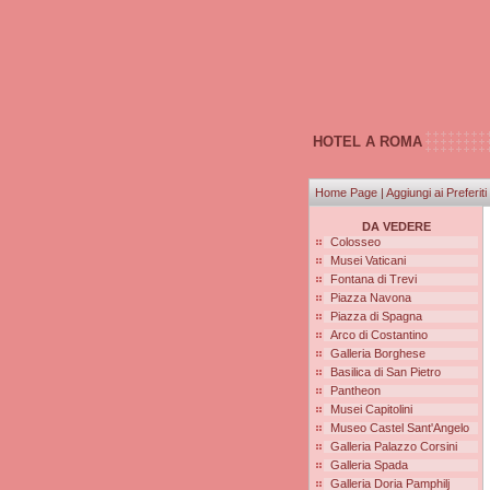
HOTEL A ROMA
Home Page
|
Aggiungi ai Preferiti
DA VEDERE
Colosseo
Musei Vaticani
Fontana di Trevi
Piazza Navona
Piazza di Spagna
Arco di Costantino
Galleria Borghese
Basilica di San Pietro
Pantheon
Musei Capitolini
Museo Castel Sant'Angelo
Galleria Palazzo Corsini
Galleria Spada
Galleria Doria Pamphilj